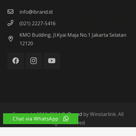
info@ibrand.id
(021) 2227-5416
KMO Building, Jl.Kyai Maja No.1 Jakarta Selatan
12120
Copyright 2012-2024 ©
iBrand
by Winstarlink. All
Chat via WhatsApp
Right Reserved.